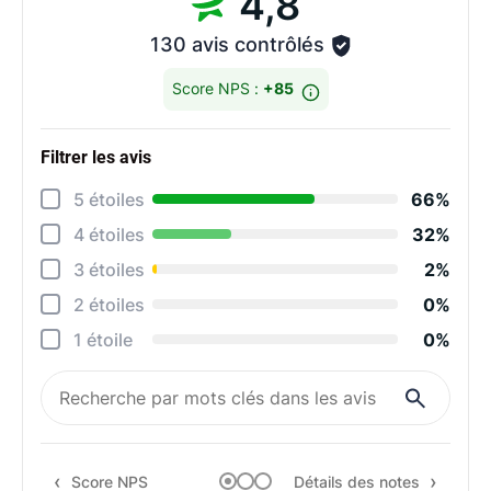
4,8
130 avis contrôlés
Score NPS :
+85
Filtrer les avis
Détai
5 étoiles
66%
Cons
4 étoiles
32%
Dive
3 étoiles
2%
Prop
2 étoiles
0%
Ten
1 étoile
0%
Qual
Rec
Score NPS
Détails des notes